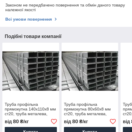
Законом не передбачено повернення та обмін даного товару
належної якості
Всі умови повернення
Подібні товари компанії
Труба профільна
Труба профільна
Труб
прямокутна 140х110х8 мм
прямокутна 80х60х8 мм
прям
ст20, труба металева,
ст20, труба металева,
ст20
купити, ціна, доставка
купити, ціна, доставка
купи
80
80
від
₴/кг
від
₴/кг
від
Купити
Купити