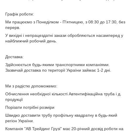
Графік роботи:
Ми працюємо з Понеділком - П'ятницею, з 08:30 до 17:30, без
перерв.
У вихідні і непрацездатні закази обробляються насамперед у
найближчий робочий день.
Доставка:
Здійснюється будь-якими транспортними компаніями.
Зазвичай доставка по території України займає 1-2 дні.
Ми з радістю допоможемо:
Обчислення необхідної кількості
Автентифікаційна труба
і д.
продукції
Порізати потрібні розміри
Швидко доставити
трубу профільну квадратну
в будь-який
регіон України.
Компанія "АВ Трейдинг Грузі" має 20-річний досвід роботи на