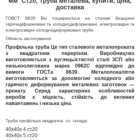
мм Ст20, труба металева, купити, ціна,
доставка
ГОВСТ 8639
Він поширюється на сталеві безшумні
гарячедіформовані та холоднодеформовані, електросварні та
електросварні холоднодеформовані труби.
Область застосування.
Профільна труба
Це тип сталевого металопроката
з квадратним перерізом. Виробництво
виготовляється з вуглецьістистої сталі 3СП або
низькоолегована марка 0962C відповідно до
вимоги ГОСТа 8639. Металопокаліпти
виготовляються за допомогою холодного або
гарячого деформування металевих заготовок —
прокату. Серед характерних особливостей
виробів є міцність, стійкість до великих
навантажень і низька ціна.
Труба профільна квадратна со склада:
40x40x 4 ст20
40x40x 5 ст20