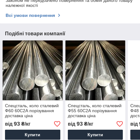
Законом не передбачено повернення та обмін даного товару
належної якості
Всі умови повернення
Подібні товари компанії
Спецсталь, коло сталевий
Спецсталь, коло сталевий
Спец
Ф60 60С2А порізування
Ф55 60С2А порізування
Ф48 
доставка ціна
доставка ціна
дост
93
93
від
₴/кг
від
₴/кг
від
Купити
Купити