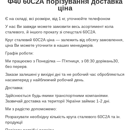
Ф40
60С2А
порізування доставка
ціна
Є на складі, всі розміри, від 1 кг, уточнюйте телефоном
У нас Ви завжди можете замовити весь асортимент кола
сталевого, й іншого прокату зі спецсталі 60С2А.
Круг сталевий 60С2А ціна — залежить від обсягу замовлення,
ціна Ви можете уточнити в наших менеджерів.
Графік роботи:
Ми працюємо з Понеділка — П'ятниця, з 08:30 дорімань30,
без перерв.
Закази залишені у вихідні дні та не робочий час обробляються
насамперед у найближчий робочий день.
Доставка:
Здійснюється будь-якими транспортними компаніями.
Зазвичай доставка на території України займає 1-2 дні.
Ми з радістю допоможемо:
Розрахувати необхідну кількість круга сталевого 60С2А та ін.
продукції