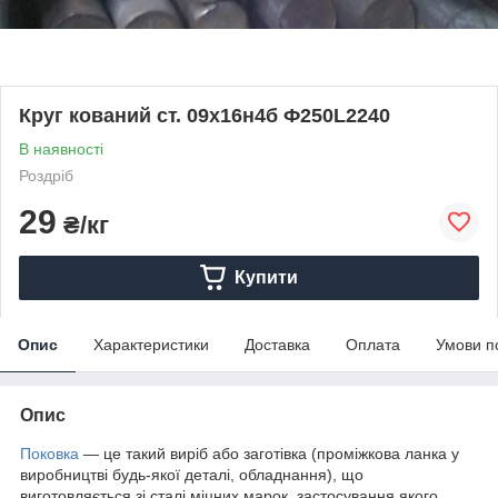
Круг кований ст. 09х16н4б Ф250L2240
В наявності
Роздріб
29
₴/кг
Купити
Опис
Характеристики
Доставка
Оплата
Умови п
Опис
Поковка
— це такий виріб або заготівка (проміжкова ланка у
виробництві будь-якої деталі, обладнання), що
виготовляється зі сталі міцних марок, застосування якого