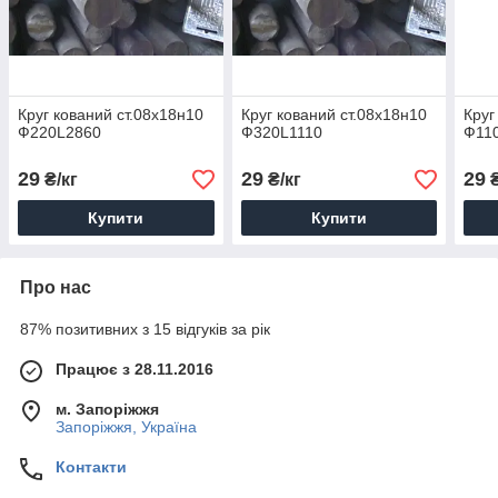
Круг кований ст.08х18н10
Круг кований ст.08х18н10
Круг
Ф220L2860
Ф320L1110
Ф11
29
29
29
₴/кг
₴/кг
₴
Купити
Купити
Про нас
87% позитивних з 15 відгуків за рік
Працює з 28.11.2016
м. Запоріжжя
Запоріжжя, Україна
Контакти