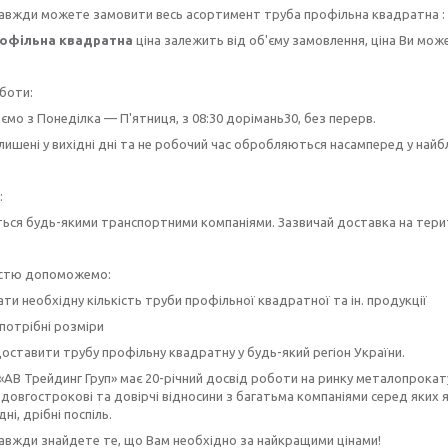
 завжди можете замовити весь асортимент
труба профільна квадратна :
рофільна квадратна
ціна залежить від об'єму замовлення, ціна Ви мож
боти:
мо з Понеділка — П'ятниця, з 08:30 дорімань30, без перерв.
лишені у вихідні дні та не робочий час обробляються насамперед у най
:
ься будь-якими транспортними компаніями. Зазвичай доставка на терито
істю допоможемо:
ти необхідну кількість
труби профільної квадратної
та ін. продукції
потрібні розміри
доставити
трубу профільну квадратну
у будь-який регіон України.
«АВ Трейдинг Груп» має 20-річний досвід роботи на ринку металопрокату
довгострокові та довірчі відносини з багатьма компаніями серед яких як
дні, дрібні поспіль.
завжди знайдете те, що Вам необхідно за найкращими цінами!