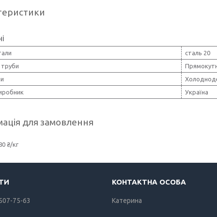
теристики
ні
тали
сталь 20
 труби
Прямокут
би
Холоднод
виробник
Україна
ація для замовлення
80 ₴/кг
 507-75-63
Катерина