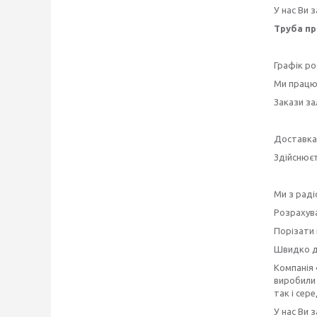
У нас Ви
Труба п
Графік ро
Ми працює
Закази за
Доставка
Здійснюєт
Ми з рад
Розрахува
Порізати 
Швидко 
Компанія 
виробили 
так і сере
У нас Ви 