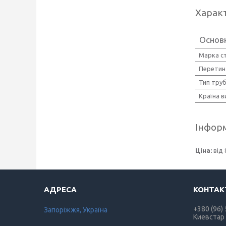
Харак
Основ
Марка с
Перетин
Тип тру
Країна 
Інформ
Ціна:
від 
+380 (96)
Запоріжжя, Україна
Киевстар