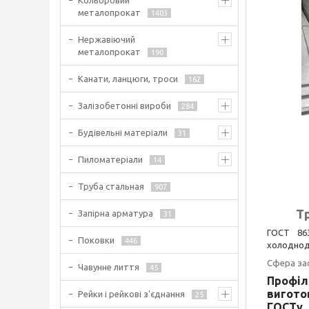
Кольоровий
металопрокат
1403
Нержавіючий
металопрокат
190
Канати, ланцюги, троси
162
Залізобетонні вироби
284
Будівельні матеріали
31
Пиломатеріали
14
Труба стальная
907
Т
Запірна арматура
31
ГОСТ 86
Поковки
446
холоднод
Сфера за
Чавунне лиття
45
Профіл
вигото
Рейки і рейкові з'єднання
25
ГОСТу 