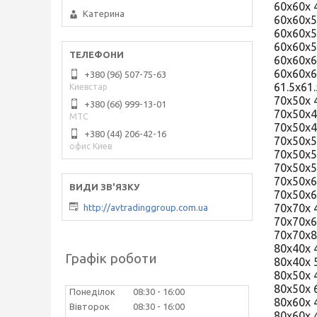
60х60х
Катерина
60х60х
60х60х
60х60х
60х60х
60х60х
+380 (96) 507-75-63
61.5х61
Киевстар
70х50х
+380 (66) 999-13-01
70х50х
МТС
70х50х
+380 (44) 206-42-16
70х50х
офис Киев
70х50х
70х50х
70х50х
70х50х
70х70х
http://avtradinggroup.com.ua
70х70х
70х70х
80х40х
Графік роботи
80х40х 
80х50х
80х50х
Понеділок
08:30
16:00
80х60х 
Вівторок
08:30
16:00
80х60х