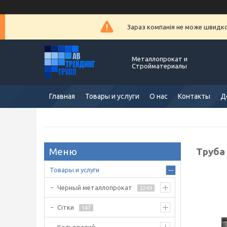
Зараз компанія не може швидко 
Металлопрокат и
Стройматериалы
Главная
Товары и услуги
О нас
Контакты
Д
Труба 
Товары и услуги
Черный металлопрокат
2249
Сітки
147