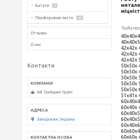
метале
Батути
5
міцніст
Перфоровані листи
49
Труба пр
Отзывы
40х40х
40х40х
О нас
42х42х
42х42х
42х42х
Контакти
50х50х 
50х50х
50х50х
50х50х
50х50х
АВ Трейдинг Групп
51х41х
60х40х
60х40х
60х40х
60х40х
Запоріжжя, Україна
60х40х
60х60х
60х60х