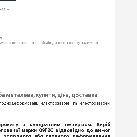
-63
ачено повернення та обмін даного товару належної
а металева, купити, ціна, доставка
однодеформовані, електрозварні та електрозварені
рокату з квадратним перерізом. Виріб
егованої марки 09Г2С відповідно до вимог
ю холодного або гарячого деформування