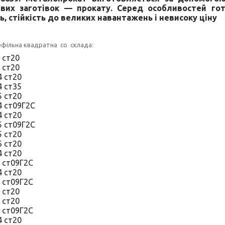
вих заготівок — прокату. Серед особливостей гот
ь, стійкість до великих навантажень і невисоку ціну
офільна квадратна со склада:
4 ст20
5 ст20
 4 ст20
 4 ст35
 5 ст20
4 ст09Г2С
 4 ст20
 5 ст09Г2С
 5 ст20
 6 ст20
 4 ст20
4 ст09Г2С
 4 ст20
5 ст09Г2С
5 ст20
6 ст20
4 ст09Г2С
 4 ст20