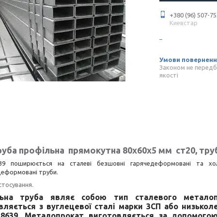
+380 (96) 507-75
Киевстар
Законом не передб
якості
руба профільна прямокутна 80х60х5 мм ст20, труб
39
поширюється на сталеві безшовні гарячедеформовані та хол
еформовані труби.
стосування.
ьна труба
являє собою тип сталевого металоп
вляється з вуглецевої сталі марки 3СП або низькол
8639. Металопрокат виготовляється за допомого