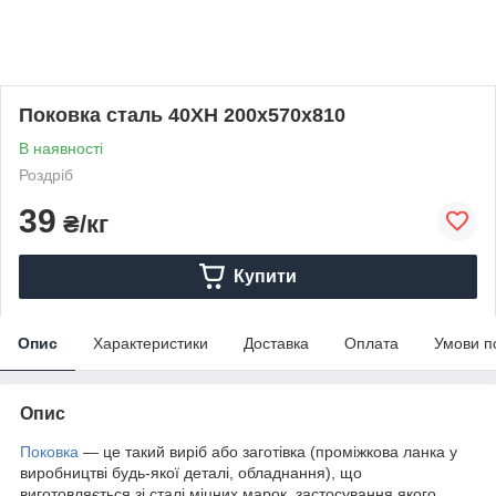
Поковка сталь 40ХН 200х570х810
В наявності
Роздріб
39
₴/кг
Купити
Опис
Характеристики
Доставка
Оплата
Умови п
Опис
Поковка
— це такий виріб або заготівка (проміжкова ланка у
виробництві будь-якої деталі, обладнання), що
виготовляється зі сталі міцних марок, застосування якого