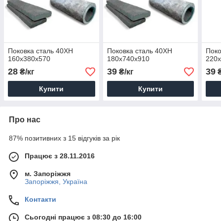
Поковка сталь 40ХН
Поковка сталь 40ХН
Поко
160х380х570
180х740х910
220
28
39
39
₴/кг
₴/кг
₴
Купити
Купити
Про нас
87% позитивних з 15 відгуків за рік
Працює з 28.11.2016
м. Запоріжжя
Запоріжжя, Україна
Контакти
Сьогодні працює з 08:30 до 16:00