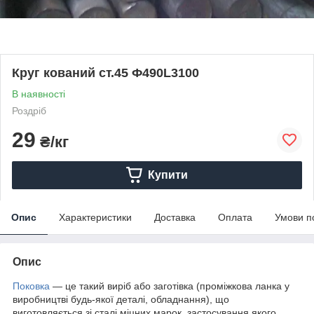
Круг кований ст.45 Ф490L3100
В наявності
Роздріб
29
₴/кг
Купити
Опис
Характеристики
Доставка
Оплата
Умови п
Опис
Поковка
— це такий виріб або заготівка (проміжкова ланка у
виробництві будь-якої деталі, обладнання), що
виготовляється зі сталі міцних марок, застосування якого