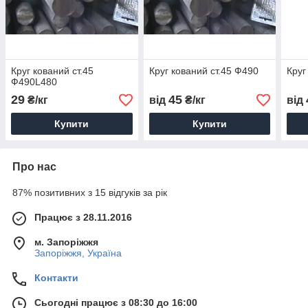
Круг кований ст.45
Круг кований ст.45 Ф490
Круг
Ф490L480
29
45
₴/кг
від
₴/кг
від
Купити
Купити
Про нас
87% позитивних з 15 відгуків за рік
Працює з 28.11.2016
м. Запоріжжя
Запоріжжя, Україна
Контакти
Сьогодні працює з 08:30 до 16:00