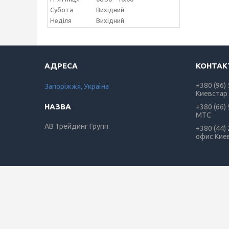
Субота
Вихідний
Неділя
Вихідний
+380 (96)
Запоріжжя, Україна
Киевстар
+380 (66)
МТС
АВ Трейдинг Групп
+380 (44)
офис Кие