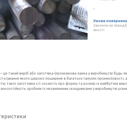
Законом не передб
якості
 це такий виріб або заготівка (проміжкова ланка у виробництві будь-яко
стосування якого широко поширене в багатьох галузях промисловості, а
тю такої заготовки є її схожість про форму та розмір із майбутнім вироб
, зносостійкість зробили їх незамінними складниками у виробництві різн
теристики