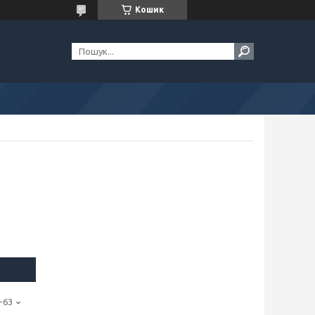
Кошик
-63