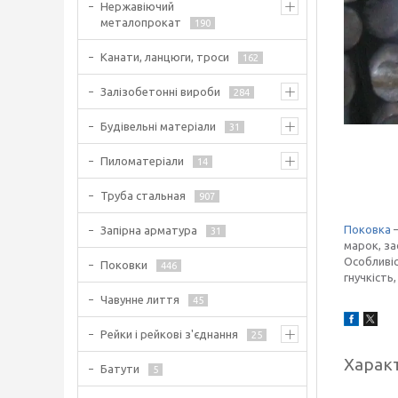
Нержавіючий
металопрокат
190
Канати, ланцюги, троси
162
Залізобетонні вироби
284
Будівельні матеріали
31
Пиломатеріали
14
Труба стальная
907
Поковка
—
Запірна арматура
31
марок, за
Особливіс
Поковки
446
гнучкість
Чавунне лиття
45
Рейки і рейкові з'єднання
25
Харак
Батути
5