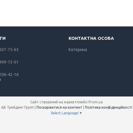
 507-75-63
Катерина
 999-13-01
 206-42-16
в
Сайт створений на маркетплейсі
Prom.ua
АВ Трейдинг Групп |
Поскаржитися на контент
|
Політика конфіденційності
Select Language
▼