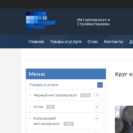
Металлопрокат и
Стройматериалы
Главная
Товары и услуги
О нас
Контакты
Д
Круг 
Товары и услуги
Черный металлопрокат
2249
Сітки
147
Кольоровий
металопрокат
1403