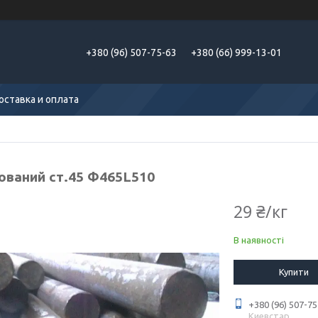
+380 (96) 507-75-63
+380 (66) 999-13-01
оставка и оплата
кований ст.45 Ф465L510
29 ₴/кг
В наявності
Купити
+380 (96) 507-75
Киевстар