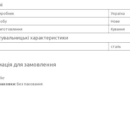
ні
виробник
Україна
робу
Нове
иготовлення
Кування
тувальницькі характеристики
сталь
ація для замовлення
/кг
паковки:
Без паковання