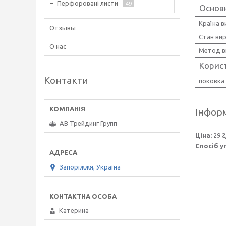
Перфоровані листи
49
Основ
Країна 
Отзывы
Стан ви
О нас
Метод в
Корис
Контакти
поковка
Інформ
АВ Трейдинг Групп
Ціна:
29 ₴
Спосіб у
Запоріжжя, Україна
Катерина