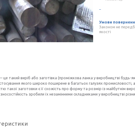
Законом не передб
якості
 це такий виріб або заготівка (проміжкова ланка у виробництві будь-яко
стосування якого широко поширене в багатьох галузях промисловості, а
тю такої заготовки є її схожість про форму та розмір із майбутнім вироб
, зносостійкість зробили їх незамінними складниками у виробництві різн
теристики