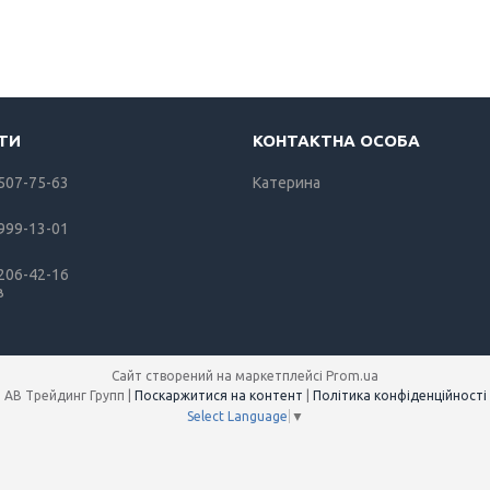
 507-75-63
Катерина
 999-13-01
 206-42-16
в
Сайт створений на маркетплейсі
Prom.ua
АВ Трейдинг Групп |
Поскаржитися на контент
|
Політика конфіденційності
Select Language
▼