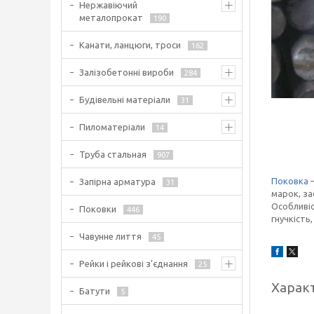
Нержавіючий
металопрокат
190
Канати, ланцюги, троси
162
Залізобетонні вироби
284
Будівельні матеріали
31
Пиломатеріали
14
Труба стальная
907
Поковка
—
Запірна арматура
31
марок, за
Особливіс
Поковки
446
гнучкість
Чавунне лиття
45
Рейки і рейкові з'єднання
25
Харак
Батути
5