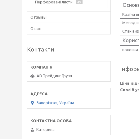
Перфоровані листи
49
Основ
Країна 
Отзывы
Метод в
О нас
Стан ви
Корис
Контакти
поковка
Інформ
АВ Трейдинг Групп
Ціна:
від 
Спосіб у
Запоріжжя, Україна
Катерина