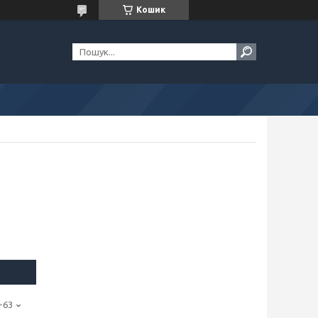
Кошик
-63