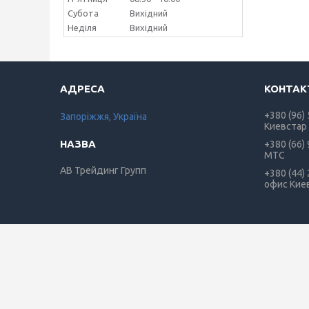
Субота
Вихідний
Неділя
Вихідний
+380 (96)
Запоріжжя, Україна
Киевстар
+380 (66)
МТС
АВ Трейдинг Групп
+380 (44)
офис Кие