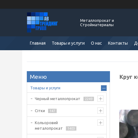
Металлопрокат и
Стройматериалы
Главная
Товары и услуги
О нас
Контакты
Д
Круг 
Товары и услуги
Черный металлопрокат
2249
Сітки
147
Кольоровий
металопрокат
1403