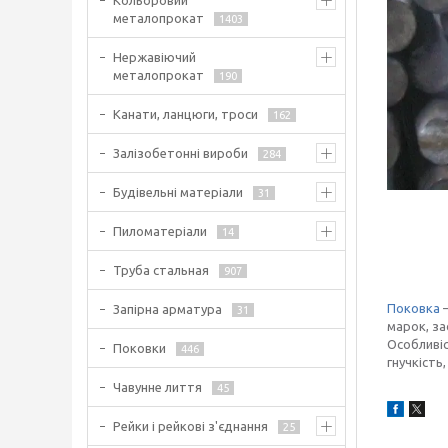
Кольоровий
металопрокат
1403
Нержавіючий
металопрокат
190
Канати, ланцюги, троси
162
Залізобетонні вироби
284
Будівельні матеріали
31
Пиломатеріали
14
Труба стальная
907
Поковка
—
Запірна арматура
31
марок, за
Особливіс
Поковки
446
гнучкість
Чавунне лиття
45
Рейки і рейкові з'єднання
25