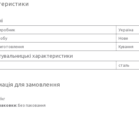
теристики
ні
виробник
Україна
робу
Нове
иготовлення
Кування
тувальницькі характеристики
сталь
ація для замовлення
/кг
паковки:
Без паковання