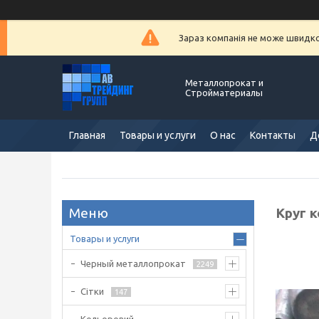
Зараз компанія не може швидко 
Металлопрокат и
Стройматериалы
Главная
Товары и услуги
О нас
Контакты
Д
Круг 
Товары и услуги
Черный металлопрокат
2249
Сітки
147