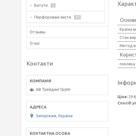
Харак
Батути
5
Перфоровані листи
49
Основ
Країна 
Отзывы
Стан ви
О нас
Метод в
Корис
Контакти
поковка
Інформ
АВ Трейдинг Групп
Ціна:
29 ₴
Спосіб у
Запоріжжя, Україна