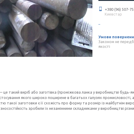
+380 (96) 507-75
Киевстар
Законом не передб
якості
 це такий виріб або заготівка (проміжкова ланка у виробництві будь-яко
стосування якого широко поширене в багатьох галузях промисловості, а
тю такої заготовки є її схожість про форму та розмір із майбутнім вироб
, зносостійкість зробили їх незамінними складниками у виробництві різн