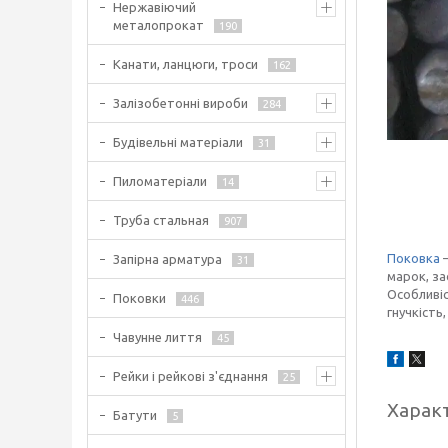
Нержавіючий
металопрокат
190
Канати, ланцюги, троси
162
Залізобетонні вироби
284
Будівельні матеріали
31
Пиломатеріали
14
Труба стальная
907
Поковка
—
Запірна арматура
31
марок, за
Особливіс
Поковки
446
гнучкість
Чавунне лиття
45
Рейки і рейкові з'єднання
25
Харак
Батути
5