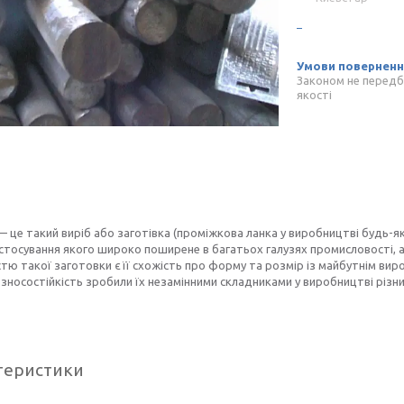
Законом не передб
якості
 це такий виріб або заготівка (проміжкова ланка у виробництві будь-яко
стосування якого широко поширене в багатьох галузях промисловості, а
тю такої заготовки є її схожість про форму та розмір із майбутнім вироб
, зносостійкість зробили їх незамінними складниками у виробництві різн
теристики