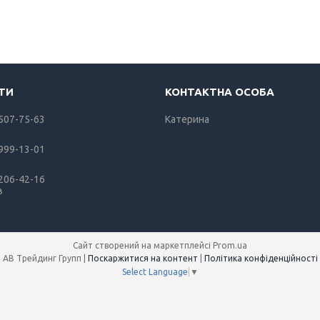
 507-75-63
Катерина
 999-13-01
 206-42-16
в
Сайт створений на маркетплейсі
Prom.ua
АВ Трейдинг Групп |
Поскаржитися на контент
|
Політика конфіденційності
Select Language
▼