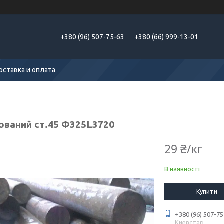
+380 (96) 507-75-63
+380 (66) 999-13-01
оставка и оплата
кований ст.45 Ф325L3720
29 ₴/кг
В наявності
Купити
+380 (96) 507-75
Киевстар