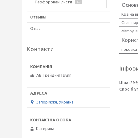
Перфоровані листи
49
Основ
Країна 
Отзывы
Стан ви
О нас
Метод в
Корис
Контакти
поковка
Інформ
АВ Трейдинг Групп
Ціна:
29 ₴
Спосіб у
Запоріжжя, Україна
Катерина