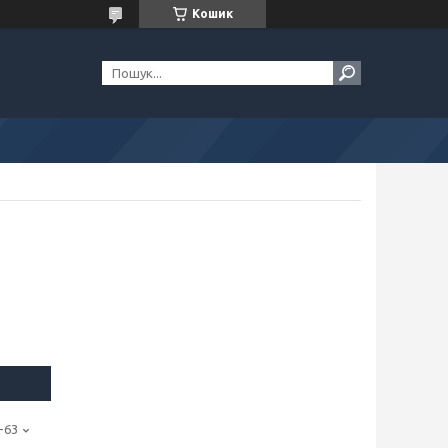
Кошик
-63