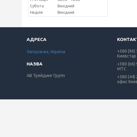
Субота
Вихідний
Неділя
Вихідний
+380 (96)
Запоріжжя, Україна
Киевстар
+380 (66)
МТС
АВ Трейдинг Групп
+380 (44)
офис Кие