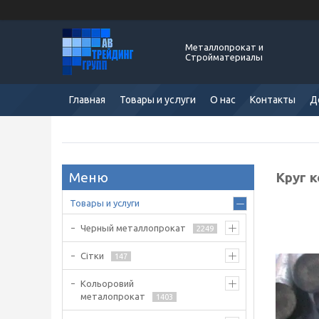
Металлопрокат и
Стройматериалы
Главная
Товары и услуги
О нас
Контакты
Д
Круг 
Товары и услуги
Черный металлопрокат
2249
Сітки
147
Кольоровий
металопрокат
1403