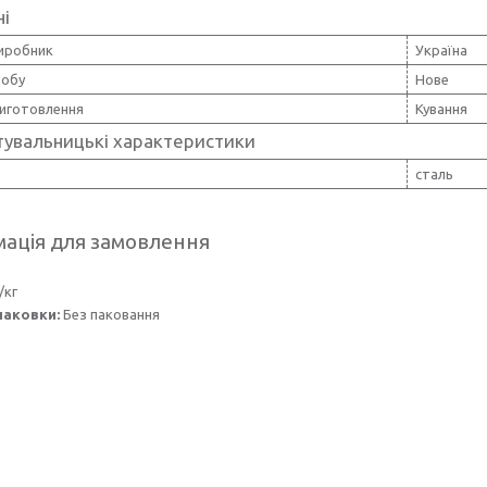
ні
виробник
Україна
робу
Нове
иготовлення
Кування
тувальницькі характеристики
сталь
ація для замовлення
/кг
паковки:
Без паковання