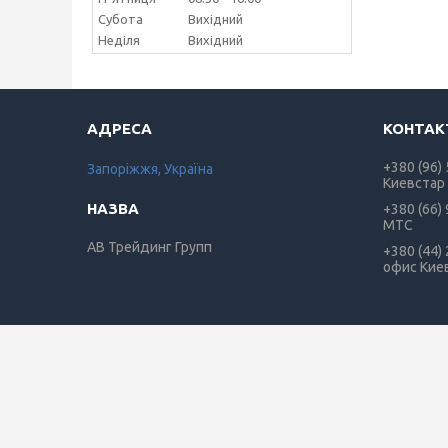
Субота
Вихідний
Неділя
Вихідний
+380 (96)
Запоріжжя, Україна
Киевстар
+380 (66)
МТС
АВ Трейдинг Групп
+380 (44)
офис Кие