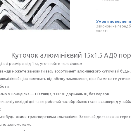
Законом не передб
якості
Куточок алюмінієвий
пор
15х1,5 АД0
ді, всі розміри, від 1 кг, уточнюйте телефоном
завжди можете замовити весь асортимент алюмінієвого куточка й будь-
люмінієвий ціна залежить від обсягу замовлення, ціна Ви можете уточн
боти:
мо з Понеділка — П'ятниця, з 08:30 дорімань30, без перерв.
лишені у вихідні дні та не робочий час обробляються насамперед у най
:
ся будь-якими транспортними компаніями. Зазвичай доставка на територ
істю допоможемо: