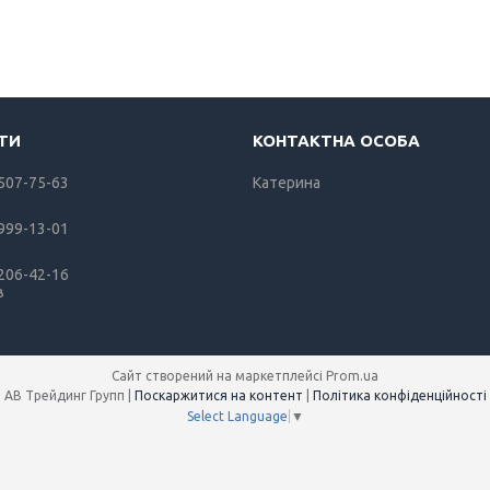
 507-75-63
Катерина
 999-13-01
 206-42-16
в
Сайт створений на маркетплейсі
Prom.ua
АВ Трейдинг Групп |
Поскаржитися на контент
|
Політика конфіденційності
Select Language
▼