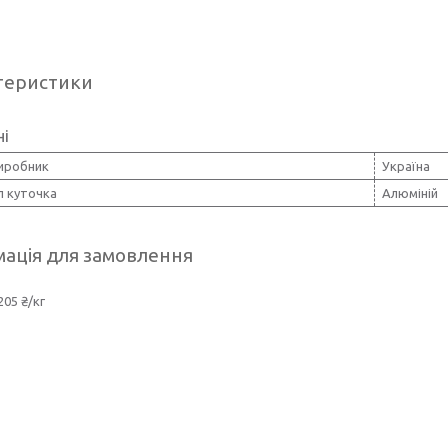
теристики
ні
виробник
Україна
л куточка
Алюміній
ація для замовлення
205 ₴/кг