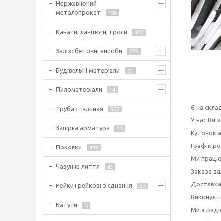
Нержавіючий
металопрокат
190
Канати, ланцюги, троси
162
Залізобетонні вироби
284
Будівельні матеріали
31
Пиломатеріали
14
Є на скла
Труба стальная
907
У нас Ви 
Запірна арматура
31
Куточок а
Графік ро
Поковки
446
Ми працює
Чавунне лиття
45
Заказа за
Доставка
Рейки і рейкові з'єднання
25
Виконуєть
Батути
5
Ми з рад