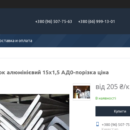
+380 (96) 507-75-63
+380 (66) 999-13-01
оставка и оплата
к алюмінієвий 15х1,5 АД0-порізка ціна
від
205 ₴/к
В наявності
Купити
+380 (96) 507-75
Киевстар