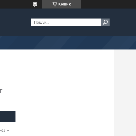
Кошик
г
-63