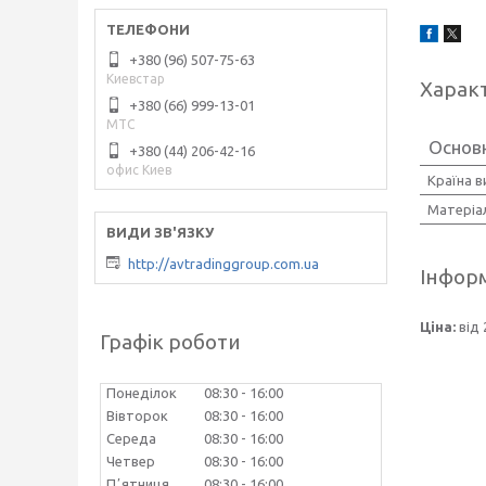
+380 (96) 507-75-63
Киевстар
Харак
+380 (66) 999-13-01
МТС
Основ
+380 (44) 206-42-16
офис Киев
Країна 
Матеріа
http://avtradinggroup.com.ua
Інформ
Ціна:
від 
Графік роботи
Понеділок
08:30
16:00
Вівторок
08:30
16:00
Середа
08:30
16:00
Четвер
08:30
16:00
Пʼятниця
08:30
16:00