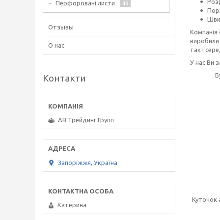
Розр
Перфоровані листи
49
Пор
Шви
Отзывы
Компанія 
виробили 
О нас
так і сере
У нас Ви 
Б
Контакти
АВ Трейдинг Групп
Запоріжжя, Україна
Куточок 
Катерина