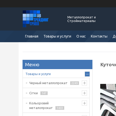
Металлопрокат и
Стройматериалы
Главная
Товары и услуги
О нас
Контакты
Д
Куточо
Товары и услуги
Черный металлопрокат
2249
Сітки
147
Кольоровий
металопрокат
1403