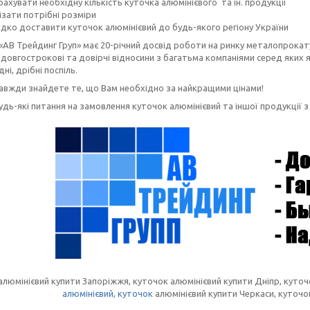
ахувати необхідну кількість куточка алюмінієвого та ін. продукції
ізати потрібні розміри
дко доставити куточок алюмінієвий до будь-якого регіону України
«АВ Трейдинг Груп» має 20-річний досвід роботи на ринку металопрокату
довгострокові та довірчі відносини з багатьма компаніями серед яких як
дні, дрібні поспіль.
завжди знайдете те, що Вам необхідно за найкращими цінами!
удь-які питання на замовлення куточок алюмінієвий та іншої продукції 
алюмінієвий купити Запоріжжя, куточок алюмінієвий купити Дніпр, куточ
алюмінієвий, куточок
алюмінієвий купити Черкаси, куточо