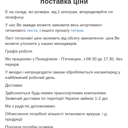
поставка ціни
Є на складі, всі розміри, від 1 кілограм, впорядковуйте по
телефону
У нас Ви завжди можете замовити весь асортимент
титанового
листа
, і іншого прокату
титана
Лист титанової ціни залежить від обсягу замовлення, ціна Ви
можете уточнити у наших менеджерів.
Графік роботи:
Ми працюємо з Понеділком - П'ятницею, з 08:30 до 17:30, без
перерв.
У вихідні і непрацездатні закази обробляються насамперед у
найближчий робочий день.
Доставка:
Здійснюється будь-якими транспортними компаніями.
Зазвичай доставка по території України займає 1-2 дні.
Ми з радістю допоможемо:
Обчислення потрібної кількості титанового аркуша і д.
продукції
Порізати потрібні розміри