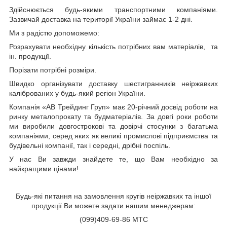
Здійснюється будь-якими транспортними компаніями.
Зазвичай доставка на території України займає 1-2 дні.
Ми з радістю допоможемо:
Розрахувати необхідну кількість потрібних вам матеріалів,
та
ін. продукції.
Порізати потрібні розміри.
Швидко організувати доставку шестигранників неіржавких
каліброваних у будь-який регіон України.
Компанія «АВ Трейдинг Груп» має 20-річний досвід роботи на
ринку металопрокату та будматеріалів. За довгі роки роботи
ми виробили довгострокові та довірчі стосунки з багатьма
компаніями, серед яких як великі промислові підприємства та
будівельні компанії, так і середні, дрібні поспіль.
У нас Ви завжди знайдете те, що Вам необхідно за
найкращими цінами!
Будь-які питання на замовлення кругів неіржавких та іншої
продукції Ви можете задати нашим менеджерам:
(0
99)
409-69-86 МТС