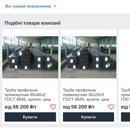
Всі умови повернення
Подібні товари компанії
Труба профільна
Труба профільна
Труб
прямокутник 60х40х2
прямокутник 30х20х3
прям
ГОСТ 8645, купити, ціна
ГОСТ 8645, купити, ціна
ГОСТ
58 200
58 200
від
₴/т
від
₴/т
від
Купити
Купити