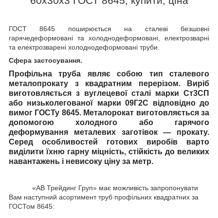
60х30х3 ГОСТ 8645, купити, ціна
ГОСТ 8645
поширюється на сталеві безшовні
гарячедеформовані та холоднодеформовані, електрозварні
та електрозварені холоднодеформовані труби.
Сфера застосування.
Профільна труба
являє собою тип сталевого
металопрокату з квадратним перерізом. Виріб
виготовляється з вуглецевої сталі марки Ст3СП
або низьколегованої марки 09Г2С відповідно до
вимог ГОСТу 8645. Металорокат виготовляється за
допомогою холодного або гарячого
деформування металевих заготівок — прокату.
Серед особливостей готових виробів варто
виділити їхню гарну міцність, стійкість до великих
навантажень і невисоку ціну за метр.
«АВ Трейдинг Груп» має можливість запропонувати
Вам наступний асортимент труб профільних квадратних за
ГОСТом 8645: