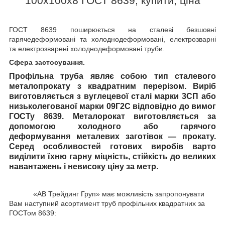
100х100х8 ГОСТ 8639, купити, ціна
ГОСТ 8639
поширюється на сталеві безшовні
гарячедеформовані та холоднодеформовані, електрозварні
та електрозварені холоднодеформовані труби.
Сфера застосування.
Профільна труба
являє собою тип сталевого
металопрокату з квадратним перерізом. Виріб
виготовляється з вуглецевої сталі марки 3СП або
низьколегованої марки 09Г2С відповідно до вимог
ГОСТу 8639. Металорокат виготовляється за
допомогою холодного або гарячого
деформування металевих заготівок — прокату.
Серед особливостей готових виробів варто
виділити їхню гарну міцність, стійкість до великих
навантажень і невисоку ціну за метр.
«АВ Трейдинг Груп» має можливість запропонувати
Вам наступний асортимент труб профільних квадратних за
ГОСТом 8639: