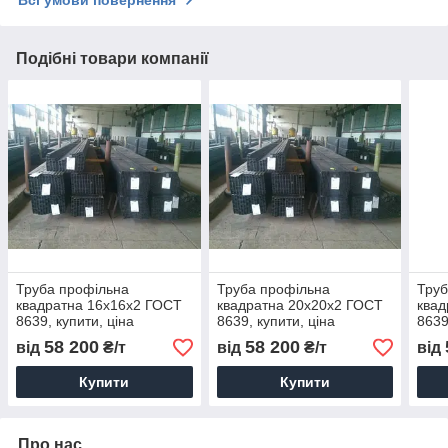
Подібні товари компанії
Труба профільна
Труба профільна
Труб
квадратна 16х16х2 ГОСТ
квадратна 20х20х2 ГОСТ
квад
8639, купити, ціна
8639, купити, ціна
8639
58 200
58 200
від
₴/т
від
₴/т
від
Купити
Купити
Про нас