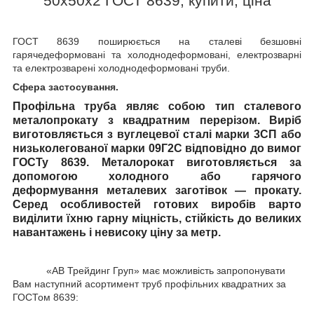
50х50х2 ГОСТ 8639, купити, ціна
ГОСТ 8639
поширюється на сталеві безшовні
гарячедеформовані та холоднодеформовані, електрозварні
та електрозварені холоднодеформовані труби.
Сфера застосування.
Профільна труба
являє собою тип сталевого
металопрокату з квадратним перерізом. Виріб
виготовляється з вуглецевої сталі марки 3СП або
низьколегованої марки 09Г2С відповідно до вимог
ГОСТу 8639. Металорокат виготовляється за
допомогою холодного або гарячого
деформування металевих заготівок — прокату.
Серед особливостей готових виробів варто
виділити їхню гарну міцність, стійкість до великих
навантажень і невисоку ціну за метр.
«АВ Трейдинг Груп» має можливість запропонувати
Вам наступний асортимент труб профільних квадратних за
ГОСТом 8639: