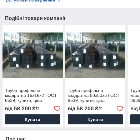
Подібні товари компанії
Труба профільна
Труба профільна
Труб
квадратна 16х16х2 ГОСТ
квадратна 50х50х5 ГОСТ
квад
8639, купити, ціна
8639, купити, ціна
8639
58 200
58 200
від
₴/т
від
₴/т
від
Купити
Купити
Про нас