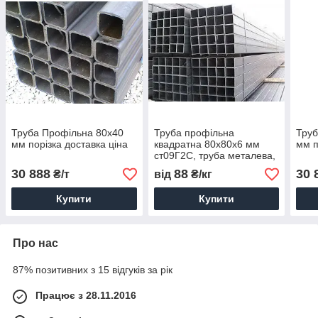
Труба Профільна 80х40
Труба профільна
Труб
мм порізка доставка ціна
квадратна 80х80х6 мм
мм п
ст09Г2С, труба металева,
купити, ціна, доставка
30 888
88
30 
₴/т
від
₴/кг
Купити
Купити
Про нас
87% позитивних з 15 відгуків за рік
Працює з 28.11.2016