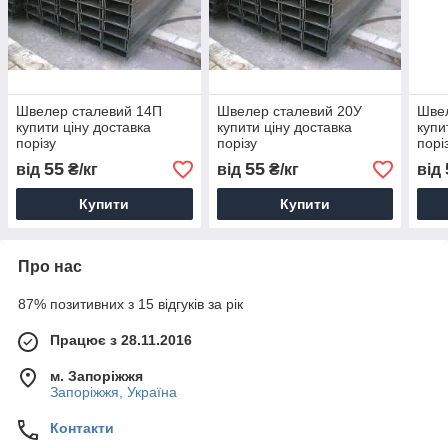
Швелер сталевий 14П
Швелер сталевий 20У
Швел
купити ціну доставка
купити ціну доставка
купи
порізу
порізу
порі
55
55
від
₴/кг
від
₴/кг
від
Купити
Купити
Про нас
87% позитивних з 15 відгуків за рік
Працює з 28.11.2016
м. Запоріжжя
Запоріжжя, Україна
Контакти