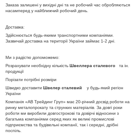
Заказа залишені у вихідні дні та не робочий час обробляються
насамперед у найближчий робочий день.
Доставка:
Здійснюється будь-якими транспортними компаніями.
Зазвичай доставка на території України займає 1-2 дні.
Ми з радістю допоможемо:
Розрахувати необхідну кількість
Швеллера сталевого
та ін.
продукції
Порізати потрібні розміри
Швидко доставити
Швелер сталевий
у будь-який регіон
України
Компанія «АВ Трейдинг Груп» має 20-річний досвід роботи на
ринку металопрокату та струнких матеріалів. За довгі роки
роботи ми виробили довгострокові та довірчі відносини з
багатьма компаніями серед яких як великі промислові
підприємства та будівельні компанії, так і середні, дрібні
поспіль.