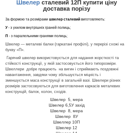
Швелер
сталевий 12П купити ціну
доставка порізу
За формою та розмірами
швелер сталевий
виготовляють:
У
- з ухилом внутрішніх граней полиць;
П
- з паралельними гранями полиць;
Швелер — металеві балки (гаркатані профілі), у перерізі схожі на
букву «П».
Гарячий швелер використовується для надання жорсткості та
стійкості конструкції, у якій застосовується його типорозміри.
Швеллери добре працюють на вигин і сприймають поздовжні
навантаження, завдяки чому збільшується міцність і
зменшується маса конструкції в загальній вазі. Швелери різних
розмірів застосовуються для виготовлення каркасів металевих
конструкцій, балок, колон, сходів.
Швелер 5, мера
Швелер 6,5У захід
Швелер 8, мера
Швелер 8У
Швеллер 10П
Швелер 12