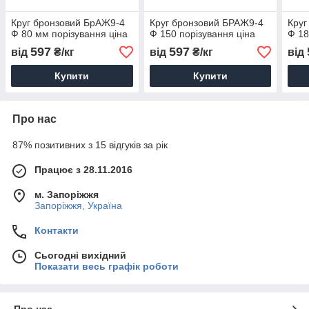
Круг бронзовий БрАЖ9-4
Круг бронзовий БРАЖ9-4
Круг
Ф 80 мм порізування ціна
Ф 150 порізування ціна
Ф 18
597
597
від
₴/кг
від
₴/кг
від
Купити
Купити
Про нас
87% позитивних з 15 відгуків за рік
Працює з 28.11.2016
м. Запоріжжя
Запоріжжя, Україна
Контакти
Сьогодні вихідний
Показати весь графік роботи