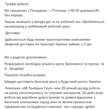
Графік роботи:
Ми працюємо з Понеділка — П'ятниця, з 08:30 дорімань30,
без перерв.
Заказа залишені у вихідні дні та не робочий час обробляються
насамперед у найближчий робочий день.
Доставка:
Здійснюється будь-якими транспортними компаніями.
Зазвичай доставка на території України займає 1-2 дні.
Ми з радістю допоможемо:
Розрахувати необхідну кількість круга бронзового та прутка та
ін. продукції
Порізати потрібні розміри
Швидко доставити бронзові круги
у будь-який регіон України
Компанія «АВ Трейдинг Груп» має 20-річний досвід роботи
на ринку металопрокату та струнких матеріалів. За довгі роки
роботи ми виробили довгострокові та довірчі відносини з
багатьма компаніями серед яких як великі промислові
підприємства та будівельні компанії, так і середні, дрібні