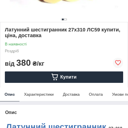
Латунний шестигранник 27х310 ЛС59 купити,
ціна, доставка
В наявності
Роздріб
380
від
₴/кг
Купити
Опис
Характеристики
Доставка
Оплата
Умови п
Опис
Латунний
шестигранник