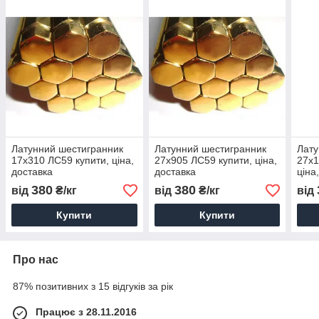
Латунний шестигранник
Латунний шестигранник
Лату
17х310 ЛС59 купити, ціна,
27х905 ЛС59 купити, ціна,
27х1
доставка
доставка
ціна
380
380
від
₴/кг
від
₴/кг
від
Купити
Купити
Про нас
87% позитивних з 15 відгуків за рік
Працює з 28.11.2016