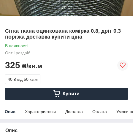
Сітка ткана оцинкована комірка 0.8, дріт 0.3
порізка доставка купити ціна
В наявності
Опт і роздріб
325
₴/кв.м
40 ₴
від 50 кв.м
Купити
Опис
Характеристики
Доставка
Оплата
Умови п
Опис