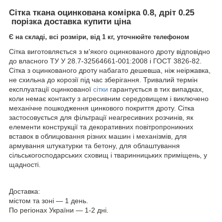
Сітка ткана оцинкована комірка 0.8, дріт 0.25
порізка доставка купити ціна
Є на складі, всі розміри, від 1 кг, уточнюйте телефоном
Сітка виготовляється з м'якого оцинкованого дроту відповідно
до власного ТУ У 28.7-32564661-001:2008 і ГОСТ 3826-82.
Сітка з оцинкованого дроту набагато дешевша, ніж неіржавка,
не схильна до корозії під час зберігання. Тривалий термін
експлуатації оцинкованої
сітки
гарантується в тих випадках,
коли немає контакту з агресивним середовищем і виключено
механічне пошкодження цинкового покриття дроту. Сітка
застосовується для фільтрації неагресивних розчинів, як
елементи конструкції та декоративних повітропроникних
вставок в облицювання різних машин і механізмів, для
армування штукатурки та бетону, для облаштування
сільськогосподарських сховищ і тваринницьких приміщень, у
щадності.
Доставка:
містом та зоні — 1 день.
По регіонах України — 1-2 дні.