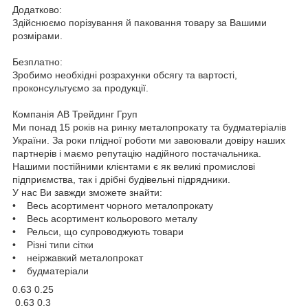
Додатково:
Здійснюємо порізування й паковання товару за Вашими
розмірами.
Безплатно:
Зробимо необхідні розрахунки обсягу та вартості,
проконсультуємо за продукції.
Компанія АВ Трейдинг Груп
Ми понад 15 років на ринку металопрокату та будматеріалів
України. За роки плідної роботи ми завоювали довіру наших
партнерів і маємо репутацію надійного постачальника.
Нашими постійними клієнтами є як великі промислові
підприємства, так і дрібні будівельні підрядники.
У нас Ви завжди зможете знайти:
• Весь асортимент чорного металопрокату
• Весь асортимент кольорового металу
• Рельси, що супроводжують товари
• Різні типи сітки
• неіржавкий металопрокат
• будматеріали
0.63 0.25
0.63 0.3