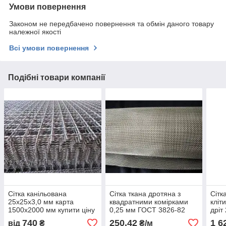
Умови повернення
Законом не передбачено повернення та обмін даного товару
належної якості
Всі умови повернення
Подібні товари компанії
Сітка канільована
Сітка ткана дротяна з
Сітк
25х25х3,0 мм карта
квадратними комірками
кліт
1500х2000 мм купити ціну
0,25 мм ГОСТ 3826-82
дріт
доставка
купити ціну доставляння
дост
740
250,42
1 6
від
₴
₴/м