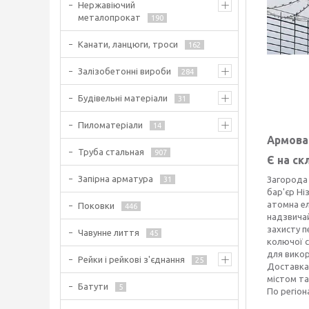
Нержавіючий
металопрокат
190
Канати, ланцюги, троси
162
Залізобетонні вироби
284
Будівельні матеріали
31
Пиломатеріали
14
Армова
Труба стальная
907
Є на ск
Запірна арматура
Загорода 
31
бар'єр Ні
атомна ел
Поковки
446
надзвичай
захисту п
Чавунне лиття
45
колючої с
для викор
Рейки і рейкові з'єднання
25
Доставка
містом та
Батути
5
По регіон