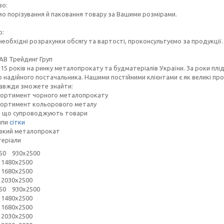
о:
о порізування й паковання товару за Вашими розмірами.
о:
еобхідні розрахунки обсягу та вартості, проконсультуємо за продукції.
АВ Трейдинг Груп
15 років на ринку металопрокату та будматеріалів України. За роки пл
 надійного постачальника. Нашими постійними клієнтами є як великі пром
завжди зможете знайти:
сортимент чорного металопрокату
сортимент кольорового металу
, що супроводжують товари
ипи
сітки
вкий металопрокат
еріали
х50 930х2500
0х2500
0х2500
0х2500
х50 930х2500
0х2500
0х2500
0х2500