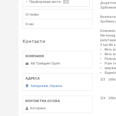
Перфоровані листи
49
Додатков
Здійснюєм
Отзывы
Безплатн
Зробимо н
О нас
Компанія 
Ми понад 
репутацію
Контакти
У нас Ви 
• Весь а
• Весь а
• Рельси
• Різні т
АВ Трейдинг Групп
• неіржа
• будмат
3/3 200
148
Запоріжжя, Україна
168
203
3/4 200
148
168
Катерина
203