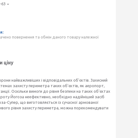
-63
ачено повернення та обмін даного товару належної
и ціну
они найважливіших і відповідальних об'єктів. Захисний
стемах захисту периметра таких об'єктів, як аеропорт,
нції. Оскільки вимоги до рівня безпеки на таких об'єктах
дроту Йогоза неефективно, необхідно надійніший засіб
а-Супер, що виготовляється із сучасної армованої
ливого рівня захисту периметра, можна порекомендувати