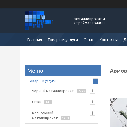
Металлопрокат и
Стройматериалы
Главная
Товары и услуги
О нас
Контакты
Д
Армов
Товары и услуги
Черный металлопрокат
2249
Сітки
147
Кольоровий
металопрокат
1403