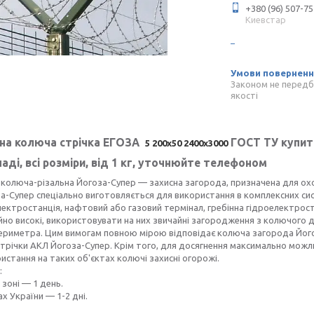
+380 (96) 507-75
Киевстар
Законом не передб
якості
на колюча стрічка ЕГОЗА
ГОСТ ТУ купит
5 200х50
2400х3000
ладі, всі розміри, від 1 кг, уточнюйте телефоном
колюча-різальна Йогоза-Супер — захисна загорода, призначена для охор
за-Супер спеціально виготовляється для використання в комплексних си
ектростанція, нафтовий або газовий термінал, гребінна гідроелектроста
но високі, використовувати на них звичайні загородження з колючого 
ериметра. Цим вимогам повною мірою відповідає колюча загорода Йогоз
трічки АКЛ Йогоза-Супер. Крім того, для досягнення максимально мож
истання на таких об'єктах колючі захисні огорожі.
:
 зоні — 1 день.
ах України — 1-2 дні.