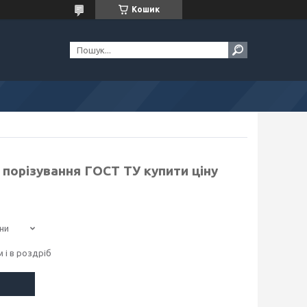
Кошик
порізування ГОСТ ТУ купити ціну
ни
 і в роздріб