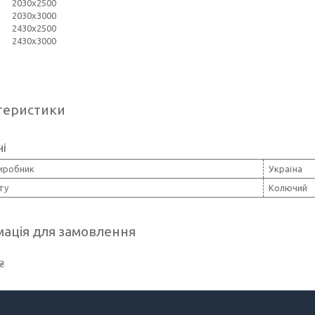
2030х2500
2030х3000
2430х2500
2430х3000
теристики
ні
виробник
Україна
ту
Колючий
ація для замовлення
₴