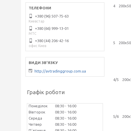
203
4 200х5
148
+380 (96) 507-75-63
168
Киевстар
203
203
+380 (66) 999-13-01
240
МТС
240
+380 (44) 206-42-16
5 200х
офис Киев
http://avtradinggroup.com.ua
4/5 200
Графік роботи
Понеділок
08:30
16:00
Вівторок
08:30
16:00
5/6 200
Середа
08:30
16:00
Четвер
08:30
16:00
Пʼятниця
08:30
16:00