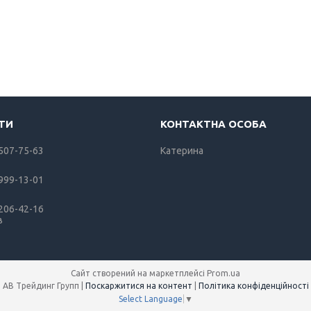
 507-75-63
Катерина
 999-13-01
 206-42-16
в
Сайт створений на маркетплейсі
Prom.ua
АВ Трейдинг Групп |
Поскаржитися на контент
|
Політика конфіденційності
Select Language
▼