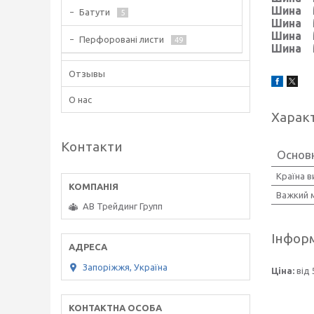
Шина М
Батути
5
Шина М
Шина М
Перфоровані листи
49
Шина М
Отзывы
О нас
Харак
Контакти
Основ
Країна 
Важкий 
АВ Трейдинг Групп
Інформ
Запоріжжя, Україна
Ціна:
від 