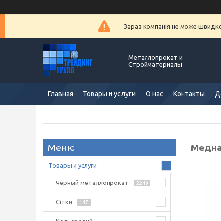
Зараз компанія не може швидко 
Металлопрокат и
Стройматериалы
Главная
Товары и услуги
О нас
Контакты
Д
Медна
Товары и услуги
Черный металлопрокат
2249
Сітки
147