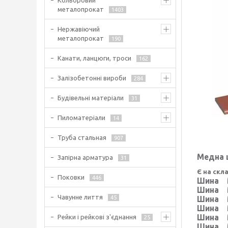
Кольоровий
металопрокат
1403
Нержавіючий
металопрокат
190
Канати, ланцюги, троси
162
Залізобетонні вироби
284
Будівельні матеріали
31
Пиломатеріали
14
Труба стальная
907
Медна ш
Запірна арматура
31
Є на скл
Поковки
446
Шина М
Шина М
Чавунне лиття
45
Шина М
Шина М
Шина М
Рейки і рейкові з'єднання
25
Шина М