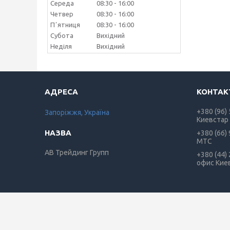
Середа
08:30
16:00
Четвер
08:30
16:00
Пʼятниця
08:30
16:00
Субота
Вихідний
Неділя
Вихідний
+380 (96)
Запоріжжя, Україна
Киевстар
+380 (66)
МТС
АВ Трейдинг Групп
+380 (44)
офис Кие