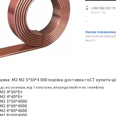
+380 (96) 507-75
Киевстар
Законом не передб
якості
ина М2 М2 5*50*4 000 порізка доставка гоСТ купити ці
аді, всі розміри, від 1 кілограм, впорядковуйте по телефону
2 4*30*бт
2 4*40*бт
2 5*50*4000
2 6*60*4000
2 6*80*4000
2 8*60*4000