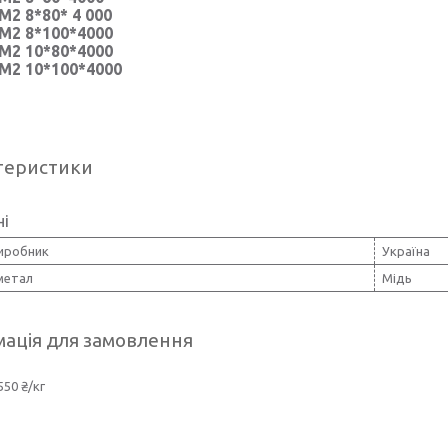
2 8*80* 4 000
2 8*100*4000
2 10*80*4000
2 10*100*4000
теристики
ні
виробник
Україна
метал
Мідь
ація для замовлення
550 ₴/кг