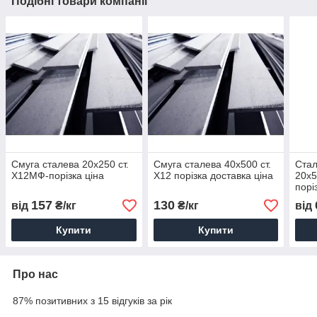
Подібні товари компанії
Смуга сталева 20х250 ст.
Смуга сталева 40х500 ст.
Стал
Х12МФ-порізка ціна
Х12 порізка доставка ціна
20х5
порі
157
130
від
₴/кг
₴/кг
від
Купити
Купити
Про нас
87% позитивних з 15 відгуків за рік