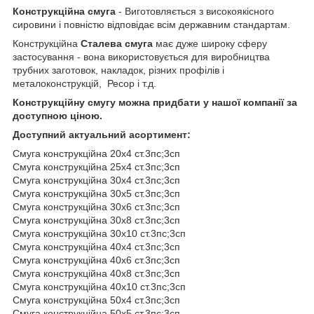
Конструкційна смуга
- Виготовляється з високоякісного
сировини і повністю відповідає всім державним стандартам.
Конструкційна
Сталева смуга
має дуже широку сферу
застосування - вона використовується для виробництва
трубних заготовок, накладок, різних профілів і
металоконструкцій,
Ресор і т.д.
Конструкційну смугу можна придбати у нашої компанії за
доступною ціною.
Доступний актуальний асортимент:
Смуга
конструкційна
20x4 ст.3пс;3сп
Смуга
конструкційна
25x4 ст.3пс;3сп
Смуга
конструкційна
30x4 ст.3пс;3сп
Смуга
конструкційна
30x5 ст.3пс;3сп
Смуга
конструкційна
30x6 ст.3пс;3сп
Смуга
конструкційна
30x8 ст.3пс;3сп
Смуга
конструкційна
30x10 ст.3пс;3сп
Смуга
конструкційна
40x4 ст.3пс;3сп
Смуга
конструкційна
40x6 ст.3пс;3сп
Смуга
конструкційна
40x8 ст.3пс;3сп
Смуга
конструкційна
40x10 ст.3пс;3сп
Смуга
конструкційна
50х4 ст.3пс;3сп
Смуга
конструкційна
50х5 ст.3пс;3сп