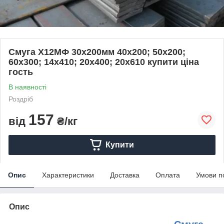
Смуга Х12МФ 30х200мм 40х200; 50х200;
60х300; 14х410; 20х400; 20х610 купити ціна
гость
В наявності
Роздріб
157
від
₴/кг
Купити
Опис
Характеристики
Доставка
Оплата
Умови п
Опис