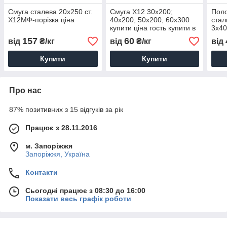
Смуга сталева 20х250 ст.
Смуга Х12 30х200;
Поло
Х12МФ-порізка ціна
40х200; 50х200; 60х300
стал
купити ціна гость купити в
3х40
Запорожнення
1,7x
157
60
від
₴/кг
від
₴/кг
від
Купити
Купити
Про нас
87% позитивних з 15 відгуків за рік
Працює з 28.11.2016
м. Запоріжжя
Запоріжжя, Україна
Контакти
Сьогодні працює з 08:30 до 16:00
Показати весь графік роботи