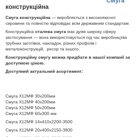
Смуга
конструкційна
Смуга конструкційна
— виробляється з високоякісної
сировини та повністю відповідає всім державним стандартам.
Конструкційна
сталева смуга
має дуже широку сферу
застосування — вона використовується під час виробництва
трубних заготівок, накладок, різних профілів і
металоконструкцій,
ресор та іншого.
Конструкційну смугу можна придбати в нашої компанії за
доступною ціною.
Доступний актуальний асортимент:
Смуга Х12МФ 30х200мм
Смуга Х12МФ 40х200мм
Смуга Х12МФ 50х200мм
Смуга Х12МФ 60х300 мм
Смуга Х12МФ 14х410х2200-3500
Смуга Х12МФ 20х400х2150-3800