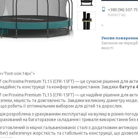
+380 (96) 507-75
Киевстар
Законом не передб
якості
le="font-size:14px">
7 см Proxima Premium TL15 (CFR-15FT) — це сучасне рішення для акт
 надійність конструкції та комфорт використання. Завдяки
батута 4
7 см Proxima Premium TL15 (CFR-15FT) — це надійне рішення для акт
езпеки, міцність та довговічність. Завдяки великому діаметру мо
, що робить її оптимальним вибором для дітей та дорослих.
ція розроблена з урахуванням експлуатації на вулиці в різних пого
озрахований на багаторазове складання і тривале використання без
иготовлений із міцної гальванізованої сталі з додатковим антико
Fiber) забезпечує жорсткість та стабільність конструкції, що дозвол