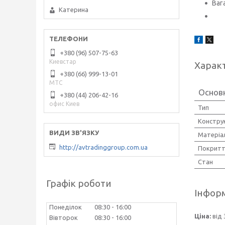
Ваг
Катерина
+380 (96) 507-75-63
Киевстар
Харак
+380 (66) 999-13-01
МТС
Основн
+380 (44) 206-42-16
офис Киев
Тип
Констру
Матеріа
http://avtradinggroup.com.ua
Покритт
Стан
Графік роботи
Інформ
Понеділок
08:30
16:00
Ціна:
від 
Вівторок
08:30
16:00