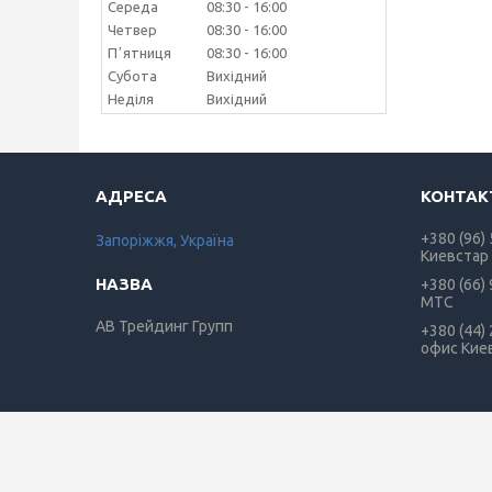
Середа
08:30
16:00
Четвер
08:30
16:00
Пʼятниця
08:30
16:00
Субота
Вихідний
Неділя
Вихідний
+380 (96)
Запоріжжя, Україна
Киевстар
+380 (66)
МТС
АВ Трейдинг Групп
+380 (44)
офис Кие