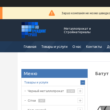
Зараз компанія не може швидко 
Металлопрокат и
Стройматериалы
Главная
Товары и услуги
О нас
Контакты
Д
Батут
Товары и услуги
Черный металлопрокат
2249
Сітки
147