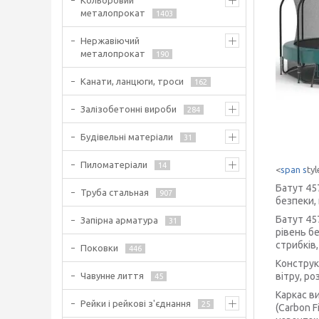
Кольоровий
металопрокат
1403
Нержавіючий
металопрокат
190
Канати, ланцюги, троси
162
Залізобетонні вироби
284
Будівельні матеріали
31
Пиломатеріали
14
<
span s
ty
Батут 45
Труба стальная
907
безпеки,
Батут 45
Запірна арматура
31
рівень б
стрибків
Поковки
446
Конструк
Чавунне лиття
вітру, р
45
Каркас в
Рейки і рейкові з'єднання
25
(Carbon 