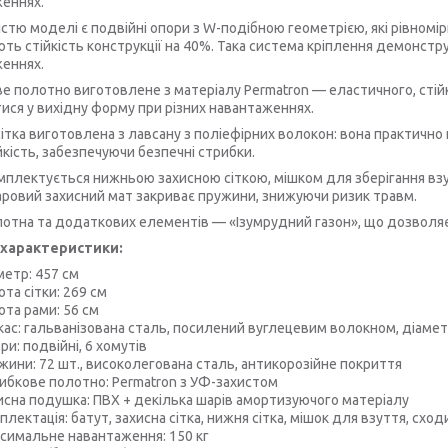
еннях.
стю моделі є подвійні опори з W-подібною геометрією, які рівномі
ть стійкість конструкції на 40%. Така система кріплення демонстр
еннях.
е полотно виготовлене з матеріалу Permatron — еластичного, стій
ися у вихідну форму при різних навантаженнях.
сітка виготовлена з лавсану з поліефірних волокон: вона практично 
йкість, забезпечуючи безпечні стрибки.
мплектується нижньою захисною сіткою, мішком для зберігання взу
ровий захисний мат закриває пружини, знижуючи ризик травм.
лотна та додаткових елементів — «Ізумрудний газон», що дозволяє
і характеристики:
метр: 457 см
ота сітки: 269 см
ота рами: 56 см
кас: гальванізована сталь, посилений вуглецевим волокном, діаме
ри: подвійні, 6 хомутів
жини: 72 шт., високолегована сталь, антикорозійне покриття
ибкове полотно: Permatron з УФ-захистом
исна подушка: ПВХ + декілька шарів амортизуючого матеріалу
плектація: батут, захисна сітка, нижня сітка, мішок для взуття, сход
симальне навантаження: 150 кг