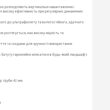
рно розподіляють вертикальні навантаження і
ує високу ефективність при регулярних динамічних
кого до ультрафіолету та вологостійкого, здатного
не розтягується, має високу міцність та
ття та сходами для зручності використання.
 батуту гармонійно вписатися в будь-який ландшафт.
тр труби 42 мм
и