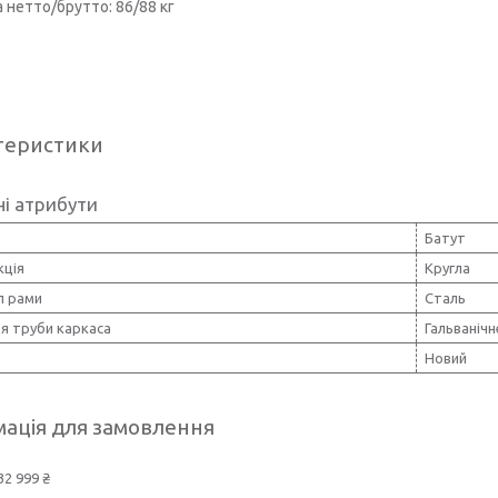
а нетто/брутто: 86/88 кг
теристики
і атрибути
Батут
кція
Кругла
л рами
Сталь
я труби каркаса
Гальванічн
Новий
ація для замовлення
32 999 ₴