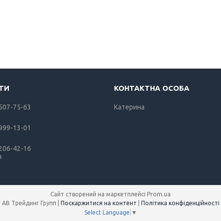
 507-75-63
Катерина
 999-13-01
 206-42-16
в
Сайт створений на маркетплейсі
Prom.ua
АВ Трейдинг Групп |
Поскаржитися на контент
|
Політика конфіденційності
Select Language
▼