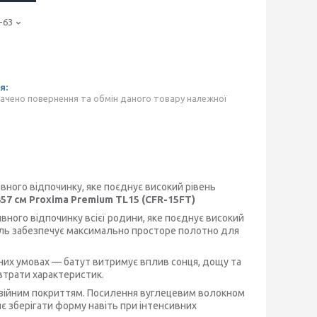
-63
ачено повернення та обмін даного товару належної
ивного відпочинку, яке поєднує високий рівень
57 см Proxima Premium TL15 (CFR-15FT)
ивного відпочинку всієї родини, яке поєднує високий
дель забезпечує максимально просторе полотно для
дних умовах — батут витримує вплив сонця, дощу та
 втрати характеристик.
розійним покриттям. Посилення вуглецевим волокном
яє зберігати форму навіть при інтенсивних