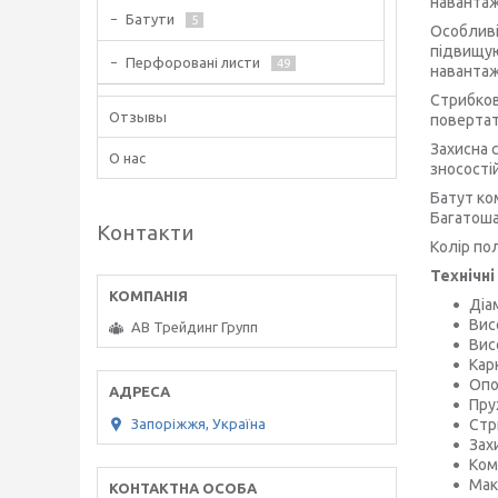
навантаж
Батути
5
Особливі
підвищую
Перфоровані листи
49
навантаж
Стрибков
Отзывы
повертат
Захисна 
О нас
зносості
Батут ко
Багатоша
Контакти
Колір по
Технічн
Діа
Вис
АВ Трейдинг Групп
Вис
Кар
Опо
Пру
Запоріжжя, Україна
Стр
Зах
Ком
Мак