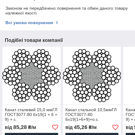
Законом не передбачено повернення та обмін даного товару
належної якості
Всі умови повернення
Подібні товари компанії
Канат сталевий 15,0 ммГЛ
Канат стальной 10,5ммГЛ
Кана
ГОСТ3077-80 6x19(1 + 6 +
ГОСТ3077-80
ГОСТ
9) + с.
6x19(1+6+9)+о.с.
9) + 
85,28
45,26
від
₴/м
від
₴/м
від