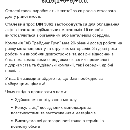
6x19(1+9+9)+о.с.
Сталеві троси виробляють із звитої за спіраллю сталевого
дроту різної якості.
Сталевий
трос
DIN 3062 застосовується
для обладнання
ліфтів і вантажопідіймальних механізмів. Ці вироби
виготовляються з органічним або металевим осердям.
Компанія "АВ Трейдинг Груп" має 20-річний досвід роботи на
ринку металопрокату та струнких матеріалів. За довгі роки
роботи ми виробили довгострокові та довірчі відносини з
багатьма компаніями серед яких як великі промислові
підприємства та будівельні компанії, так і середні, дрібні
поспіль.
У нас Ви завжди знайдете те, що Вам необхідно за
найкращими цінами!
Чому вигідно працювати з нами:
Здійснюємо порізування металу
Консультації досвідчених менеджерів за
властивостями та застосуванням матеріалів
Виконуємо всі договореності точно в термін і в
повному обсязі