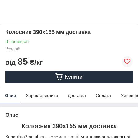
Колосник 390х155 мм доставка
В наявності
Роздріб
85
від
₴/кг
Купити
Опис
Характеристики
Доставка
Оплата
Умови п
Опис
Колосник 390х155 мм доставка
Колонізка? решітка — елемент гарнітури топки опалювальної