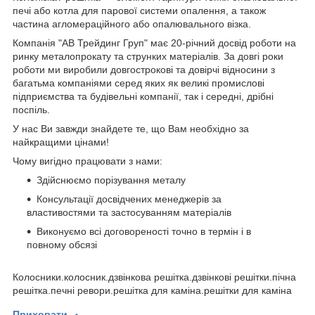
печі або котла для парової системи опалення, а також
частина агломераційного або опалювального візка.
Компанія "АВ Трейдинг Груп" має 20-річний досвід роботи на
ринку металопрокату та струнких матеріалів. За довгі роки
роботи ми виробили довгострокові та довірчі відносини з
багатьма компаніями серед яких як великі промислові
підприємства та будівельні компанії, так і середні, дрібні
поспіль.
У нас Ви завжди знайдете те, що Вам необхідно за
найкращими цінами!
Чому вигідно працювати з нами:
Здійснюємо порізування металу
Консультації досвідчених менеджерів за
властивостями та застосуванням матеріалів
Виконуємо всі договореності точно в термін і в
повному обсязі
Колосники.колосник.дзвінкова решітка.дзвінкові решітки.пічна
решітка.печні ревори.решітка для каміна.решітки для каміна
Приховати