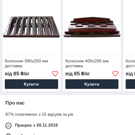
Колосник 390х250 мм
Колосник 400х200 мм
Коло
доставка
доставка
дост
85
85
від
₴/кг
від
₴/кг
від
Купити
Купити
Про нас
87% позитивних з 15 відгуків за рік
Працює з 28.11.2016