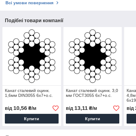
Всі умови повернення
Подібні товари компанії
Канат сталевий оцинк.
Канат сталевий оцинк. 3,0
Кана
1,6мм DIN3055 6x7+о.с.
мм ГОСТ3055 6x7+о.с.
4,8
6x19
10,56
13,11
від
₴/м
від
₴/м
від
Купити
Купити