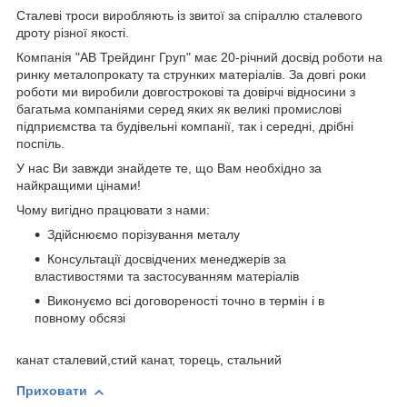
Сталеві троси виробляють із звитої за спіраллю сталевого
дроту різної якості.
Компанія "АВ Трейдинг Груп" має 20-річний досвід роботи на
ринку металопрокату та струнких матеріалів. За довгі роки
роботи ми виробили довгострокові та довірчі відносини з
багатьма компаніями серед яких як великі промислові
підприємства та будівельні компанії, так і середні, дрібні
поспіль.
У нас Ви завжди знайдете те, що Вам необхідно за
найкращими цінами!
Чому вигідно працювати з нами:
Здійснюємо порізування металу
Консультації досвідчених менеджерів за
властивостями та застосуванням матеріалів
Виконуємо всі договореності точно в термін і в
повному обсязі
канат сталевий,стий канат, торець, стальний
Приховати