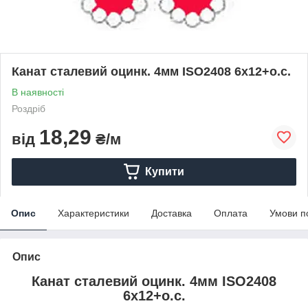
Канат сталевий оцинк. 4мм ISO2408 6x12+о.с.
В наявності
Роздріб
18,29
від
₴/м
Купити
Опис
Характеристики
Доставка
Оплата
Умови п
Опис
Канат сталевий оцинк. 4мм ISO2408
6x12+о.с.