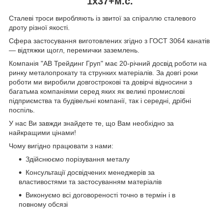
1x37+м.с.
Сталеві троси виробляють із звитої за спіраллю сталевого
дроту різної якості.
Сфера застосування виготовлених згідно з ГОСТ 3064 канатів
— відтяжки щогл, перемички заземлень.
Компанія "АВ Трейдинг Груп" має 20-річний досвід роботи на
ринку металопрокату та струнких матеріалів. За довгі роки
роботи ми виробили довгострокові та довірчі відносини з
багатьма компаніями серед яких як великі промислові
підприємства та будівельні компанії, так і середні, дрібні
поспіль.
У нас Ви завжди знайдете те, що Вам необхідно за
найкращими цінами!
Чому вигідно працювати з нами:
Здійснюємо порізування металу
Консультації досвідчених менеджерів за
властивостями та застосуванням матеріалів
Виконуємо всі договореності точно в термін і в
повному обсязі