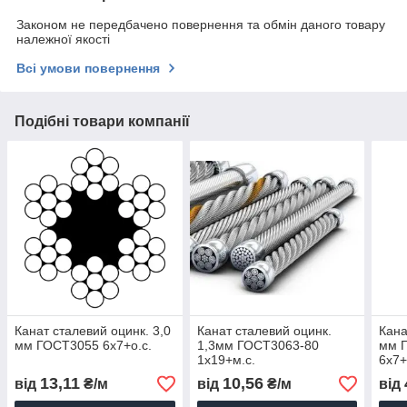
Законом не передбачено повернення та обмін даного товару
належної якості
Всі умови повернення
Подібні товари компанії
Канат сталевий оцинк. 3,0
Канат сталевий оцинк.
Кана
мм ГОСТ3055 6x7+о.с.
1,3мм ГОСТ3063-80
мм 
1x19+м.с.
6x7+
13,11
10,56
від
₴/м
від
₴/м
від