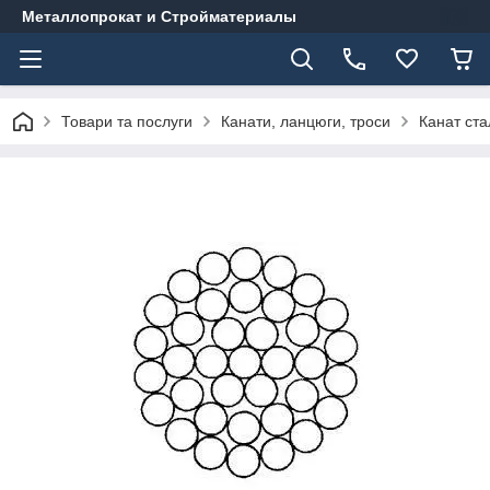
Металлопрокат и Стройматериалы
Товари та послуги
Канати, ланцюги, троси
Канат ст