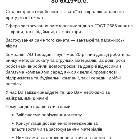
80 6x19+о.с.
Сталеві троси виробляють із звитої за спіраллю сталевого
дроту різної якості.
Сфера застосування виготовлених згідно з ГОСТ 2688 канатів
— крани, талі, підіймачі, екскаватори.
Застосування саме того каната — вантажні та пасажирські
ліфти
Компанія "АВ Трейдинг Груп" має 20-річний досвід роботи на
ринку металопрокату та струнких матеріалів. За довгі роки
роботи ми виробили довгострокові та довірчі відносини з
багатьма компаніями серед яких як великі промислові
підприємства та будівельні компанії, так і середні, дрібні
поспіль.
У нас Ви завжди знайдете те, що Вам необхідно за
найкращими цінами!
Чому вигідно працювати з нами:
Здійснюємо порізування металу
Консультації досвідчених менеджерів за
властивостями та застосуванням матеріалів
Виконуємо всі договореності точно в термін і в