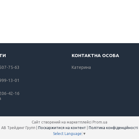
 507-75-63
Катерина
 999-13-01
 206-42-16
в
Сайт створений на маркетплейсі
Prom.ua
АВ Трейдинг Групп |
Поскаржитися на контент
|
Політика конфіденційності
Select Language
▼