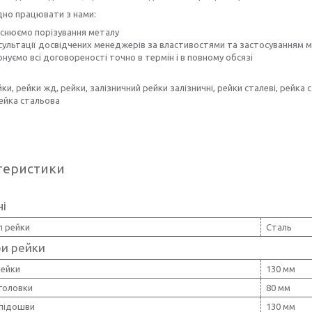
дно працювати з нами:
йснюємо порізування металу
сультації досвідчених менеджерів за властивостями та застосуванням м
нуємо всі договореності точно в термін і в повному обсязі
йки, рейки жд, рейки, залізничний рейки залізничні, рейки сталеві, рейка с
рейка стальова
теристики
ні
л рейки
Сталь
ри рейки
рейки
130 мм
головки
80 мм
підошви
130 мм