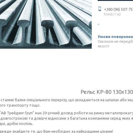
+380 (96) 507-75
Киевстар
Законом не передб
якості
Рельс КР-80 130x13
 сталеві балки спеціального перерізу, що укладаються на шпалах або і
ного транспорту тощо.
"АВ Трейдинг Груп" має 20-річний досвід роботи на ринку металопрокату
довгострокові та довірчі відносини з багатьма компаніями серед яких як
дні, дрібні поспіль.
завжди знайдете те, що Вам необхідно за найкращими цінами!