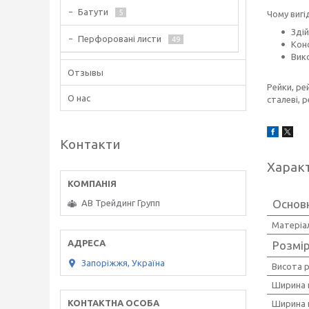
Батути
5
Чому вигі
Зді
Перфоровані листи
49
Кон
Вико
Отзывы
Рейки, ре
О нас
сталеві, 
Контакти
Харак
Основ
АВ Трейдинг Групп
Матеріа
Розмі
Запоріжжя, Україна
Висота 
Ширина 
Ширина 