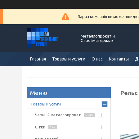
Зараз компанія не може швидко 
Металлопрокат и
Стройматериалы
Главная
Товары и услуги
О нас
Контакты
Д
Рельс
Товары и услуги
Черный металлопрокат
2249
Сітки
147