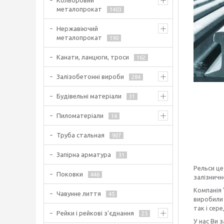
Кольоровий
металопрокат
1403
Нержавіючий
металопрокат
190
Канати, ланцюги, троси
162
Залізобетонні вироби
284
Будівельні матеріали
31
Пиломатеріали
14
Труба стальная
907
Запірна арматура
31
Рельси це
Поковки
446
залізнич
Компанія 
Чавунне лиття
45
виробили 
так і сере
Рейки і рейкові з'єднання
25
У нас Ви 