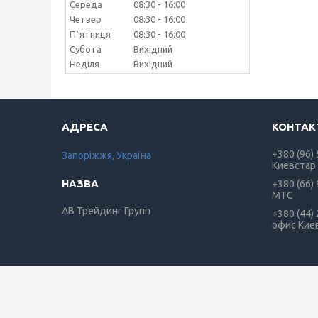
Середа
08:30
16:00
Четвер
08:30
16:00
Пʼятниця
08:30
16:00
Субота
Вихідний
Неділя
Вихідний
+380 (96)
Запоріжжя, Україна
Киевстар
+380 (66)
МТС
АВ Трейдинг Групп
+380 (44)
офис Кие