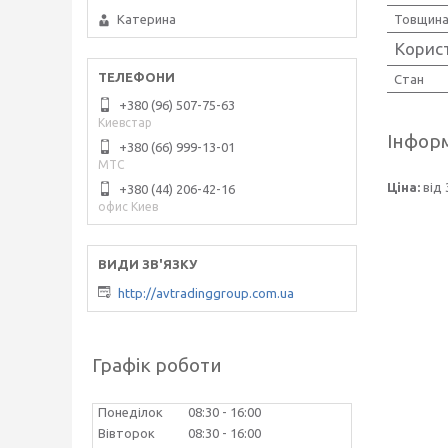
Товщина
Катерина
Корис
Стан
+380 (96) 507-75-63
Киевстар
Інформ
+380 (66) 999-13-01
МТС
Ціна:
від 
+380 (44) 206-42-16
офис Киев
http://avtradinggroup.com.ua
Графік роботи
Понеділок
08:30
16:00
Вівторок
08:30
16:00