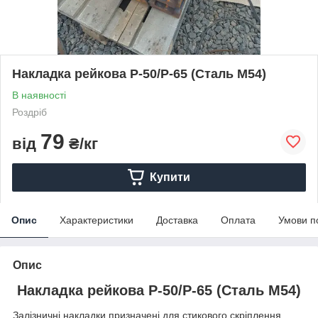
Накладка рейкова Р-50/Р-65 (Сталь М54)
В наявності
Роздріб
79
від
₴/кг
Купити
Опис
Характеристики
Доставка
Оплата
Умови п
Опис
Накладка рейкова Р-50/Р-65 (Сталь М54)
Залізничні накладки призначені для стикового скріплення