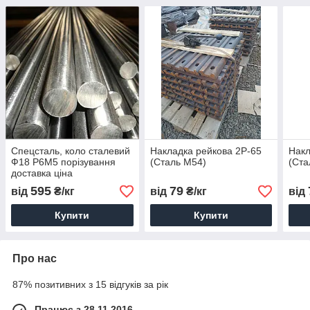
Спецсталь, коло сталевий
Накладка рейкова 2Р-65
Накл
Ф18 Р6М5 порізування
(Сталь М54)
(Ста
доставка ціна
595
79
від
₴/кг
від
₴/кг
від
Купити
Купити
Про нас
87% позитивних з 15 відгуків за рік
Працює з 28.11.2016