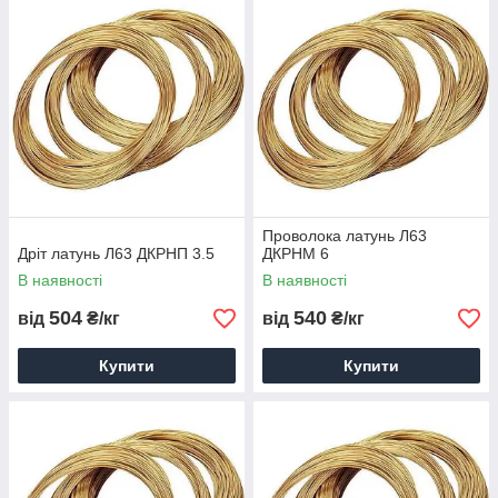
Медико-санітарна безпека
Проволока латунь Л63
Дріт латунь Л63 ДКРНП 3.5
ДКРНМ 6
В наявності
В наявності
504
540
від
₴/кг
від
₴/кг
Купити
Купити