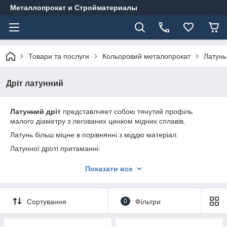
Металлопрокат и Стройматериалы
Товари та послуги
Кольоровий металопрокат
Латунь
Дріт латунний
Латунний дріт
представлчяет собою тянутий профіль
малого діаметру з легованих цинком мідних сплавів.
Латунь більш міцне в порівнянні з міддю матеріал.
Латунної дроті притаманні:
Висока зносостійкість
Показати все
Збільшена пластичність
Естетичність
Сортування
0
Фільтри
Довговічність
Надійність