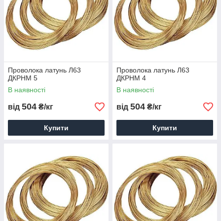
Проволока латунь Л63
Проволока латунь Л63
ДКРНМ 5
ДКРНМ 4
В наявності
В наявності
504
504
від
₴/кг
від
₴/кг
Купити
Купити