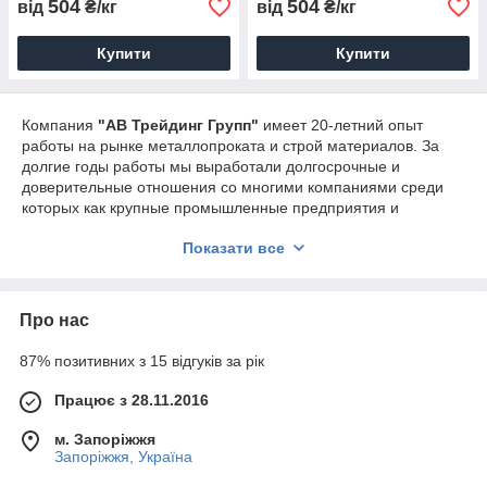
504
504
від
₴/кг
від
₴/кг
Купити
Купити
Компания
"АВ Трейдинг Групп"
имеет 20-летний опыт
работы на рынке металлопроката и строй материалов. За
долгие годы работы мы выработали долгосрочные и
доверительные отношения со многими компаниями среди
которых как крупные промышленные предприятия и
строительные компании, так и средние, мелкие подрядчики.
Показати все
У нас Вы всегда найдете то, что Вам необходимо по лучшим
ценам!
Почему выгодно работать с нами:
Про нас
Здійснюємо порізку металу
87% позитивних з 15 відгуків за рік
Консультації досвідчених менеджерів за
властивостями і застосування матеріалів
Працює з 28.11.2016
Виконуємо всі домовленості точно в строк і в повному
обсязі
м. Запоріжжя
Запоріжжя, Україна